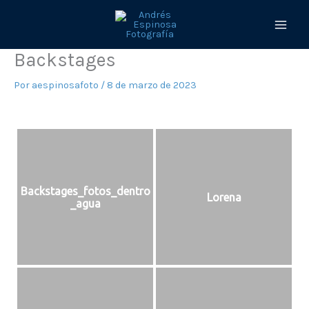
Ir
al
contenido
Backstages
Por
aespinosafoto
/
8 de marzo de 2023
Backstages_fotos_dentro
Lorena
_agua