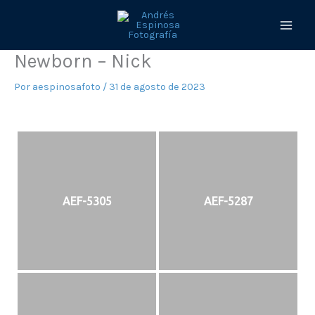
Ir
al
contenido
Newborn – Nick
Por
aespinosafoto
/
31 de agosto de 2023
AEF-5305
AEF-5287