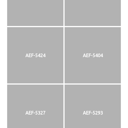
AEF-5424
AEF-5404
AEF-5327
AEF-5293