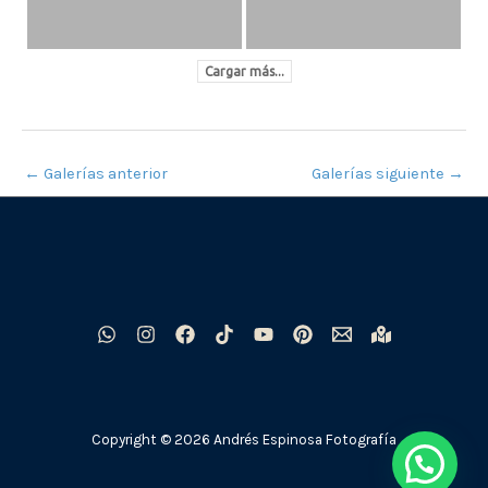
Cargar más...
←
Galerías anterior
Galerías siguiente
→
Copyright © 2026 Andrés Espinosa Fotografía