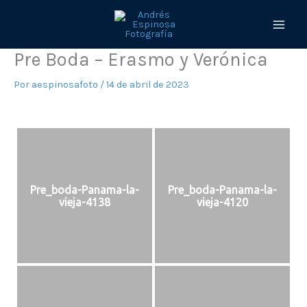
Ir
al
contenido
Pre Boda – Erasmo y Verónica
Por
aespinosafoto
/
14 de abril de 2023
Pre_boda-Panama-la-
Pre_boda-Panama-la-
vieja-4138
vieja-4120