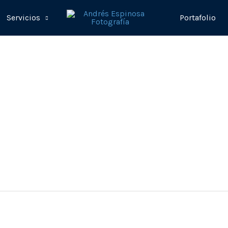
Servicios
Portafolio