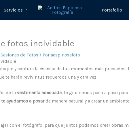
Servicios
Portafolio
e fotos inolvidable
,
Sesiones de Fotos
/ Por
aespinosafoto
lvidable
taque y capture la esencia de tus momentos más preciados, has
e te harán revivir tus recuerdos una y otra vez.
ión de la
vestimenta adecuada
, te guiaremos paso a paso par
o
te ayudamos a posar
de manera natural y a crear un ambiente 
bajar con el fotógrafo, para que juntos podamos crear obras