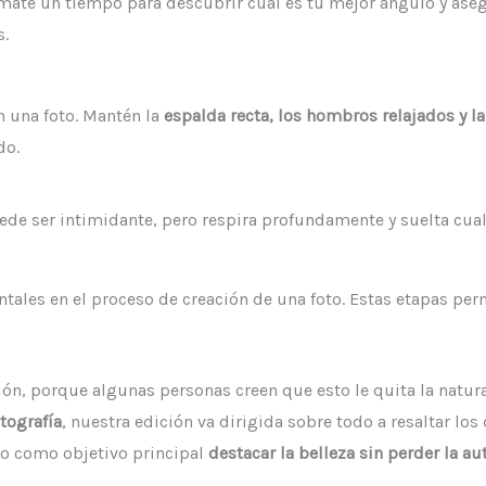
te un tiempo para descubrir cuál es tu mejor ángulo y asegú
s.
n una foto. Mantén la
espalda recta, los hombros relajados y la
do.
uede ser intimidante, pero respira profundamente y suelta cual
tales en el proceso de creación de una foto. Estas etapas per
ión, porque algunas personas creen que esto le quita la natura
tografía
, nuestra edición va dirigida sobre todo a resaltar los
do como objetivo principal
destacar la belleza sin perder la a