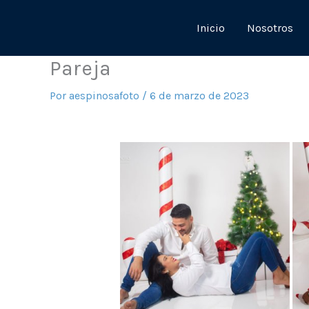
Ir
Inicio
Nosotros
al
contenido
Pareja
Por
aespinosafoto
/
6 de marzo de 2023