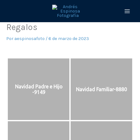
Ir
al
contenido
Regalos
Por
aespinosafoto
/
6 de marzo de 2023
Navidad Padre e Hijo
Navidad Familiar-8880
-9149